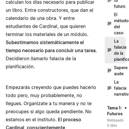
tu
calculan los días necesario para publicar
futuro
un libro. Entre constructores, que dan el
El
calendario de una obra. Y entre
método
estudiantes de Cardinal, que quieren
del
caso
terminar los materiales de un módulo.
La
Subestimamos sistemáticamente el
falacia
tiempo necesario para concluir una tarea.
de la
Decidieron llamarlo falacia de la
planific
planificación.
Sapere
aude
La
Empezarás creyendo que puedes hacerlo
falacia
narrativ
todo pero, muy probablemente, no
llegues. Organízate a tu manera y no te
Tema 1:
preocupes si algo queda pendiente. No
Futuros
estamos en el instituto.
El proceso
Retrasado
0 días
Cardinal, conscientemente