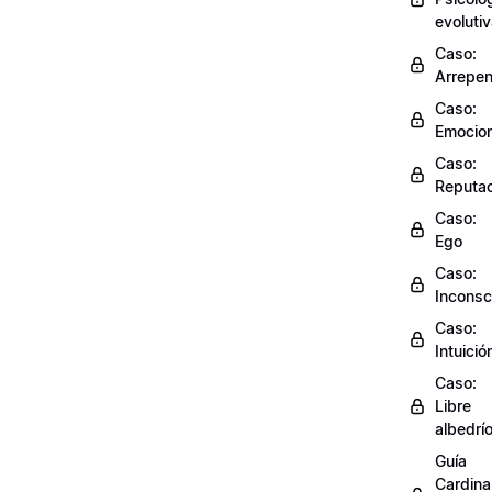
evoluti
Caso:
Arrepen
Caso:
Emocio
Caso:
Reputac
Caso:
Ego
Caso:
Inconsc
Caso:
Intuició
Caso:
Libre
albedrí
Guía
Cardinal