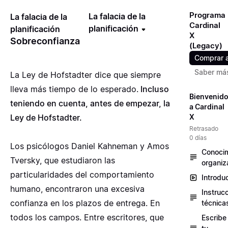
Programa
La falacia de la
La falacia de la
Cardinal
planificación
planificación
X
Sobreconfianza
(Legacy)
Comprar 
Saber má
La Ley de Hofstadter dice que siempre
lleva más tiempo de lo esperado.
Incluso
Bienvenid
teniendo en cuenta, antes de empezar, la
a Cardinal
Ley de Hofstadter.
X
Retrasado
0 días
Los psicólogos Daniel Kahneman y Amos
Conocim
Tversky, que estudiaron las
organiz
particularidades del comportamiento
Introdu
humano, encontraron una excesiva
Instruc
confianza en los plazos de entrega. En
técnica
todos los campos. Entre escritores, que
Escribe