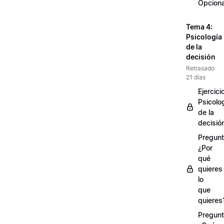
Opciona
Tema 4:
Psicología
de la
decisión
Retrasado
21 días
Ejercici
Psicolo
de la
decisió
Pregunt
¿Por
qué
quieres
lo
que
quieres
Pregunt