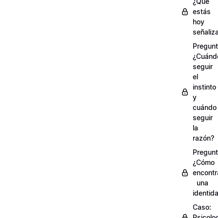
¿Qué
estás
hoy
señaliz
Pregunt
¿Cuánd
seguir
el
instinto
y
cuándo
seguir
la
razón?
Pregunt
¿Cómo
encontr
una
identid
Caso:
Psicolo