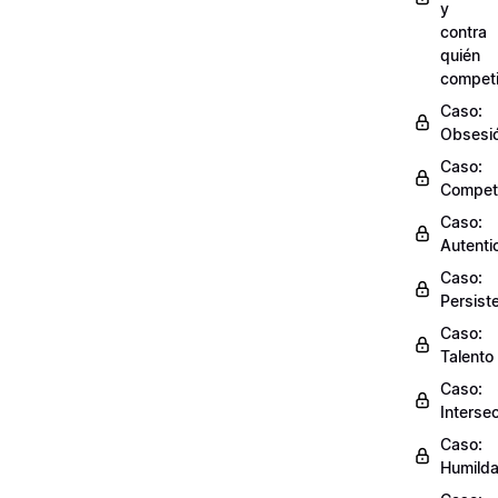
y
contra
quién
competi
Caso:
Obsesi
Caso:
Compet
Caso:
Autenti
Caso:
Persist
Caso:
Talento
Caso:
Interse
Caso:
Humild