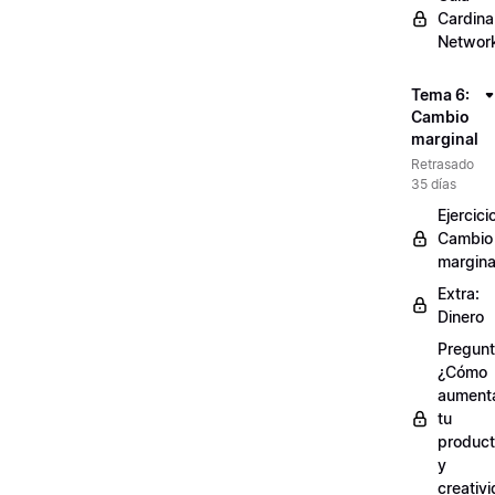
Cardinal
Networ
Tema 6:
Cambio
marginal
Retrasado
35 días
Ejercici
Cambio
margina
Extra:
Dinero
Pregunt
¿Cómo
aument
tu
product
y
creativ