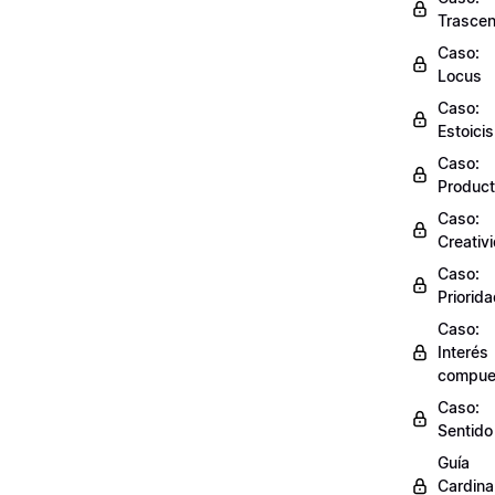
Trasce
Caso:
Locus
Caso:
Estoici
Caso:
Product
Caso:
Creativ
Caso:
Priorid
Caso:
Interés
compue
Caso:
Sentido
Guía
Cardinal