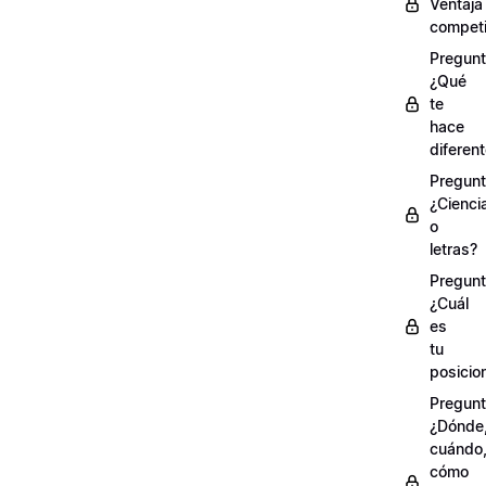
Ventaja
competi
Pregunt
¿Qué
te
hace
diferen
Pregunt
¿Cienci
o
letras?
Pregunt
¿Cuál
es
tu
posicio
Pregunt
¿Dónde
cuándo
cómo