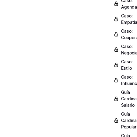
Caso:
Agenda
Caso:
Empatí
Caso:
Cooper
Caso:
Negocia
Caso:
Estilo
Caso:
Influenc
Guía
Cardinal
Salario
Guía
Cardinal
Popular
Guía