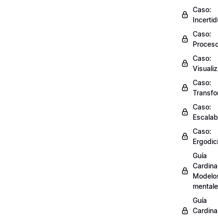
Caso:
Incerti
Caso:
Proces
Caso:
Visuali
Caso:
Transfo
Caso:
Escalab
Caso:
Ergodic
Guía
Cardinal
Modelo
mental
Guía
Cardinal