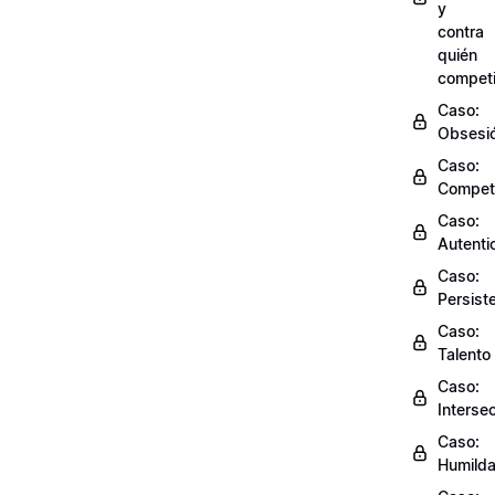
y
contra
quién
competi
Caso:
Obsesi
Caso:
Compet
Caso:
Autenti
Caso:
Persist
Caso:
Talento
Caso:
Interse
Caso:
Humild