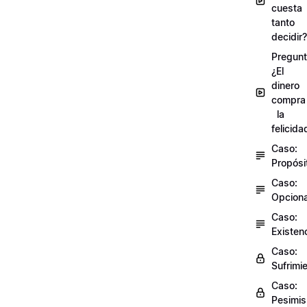
cuesta
tanto
decidir?
Pregunt
¿El
dinero
compra
la
felicida
Caso:
Propósi
Caso:
Opciona
Caso:
Existen
Caso:
Sufrimi
Caso:
Pesimi