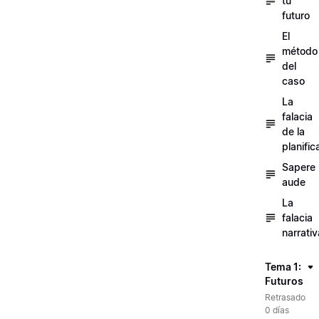
tu
futuro
El
método
del
caso
La
falacia
de la
planific
Sapere
aude
La
falacia
narrativ
Tema 1:
Futuros
Retrasado
0 días