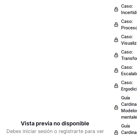
Caso:
Incerti
Caso:
Proces
Caso:
Visuali
Caso:
Transfo
Caso:
Escalab
Caso:
Ergodic
Guía
Cardinal
Modelo
mental
Vista previa no disponible
Guía
Debes iniciar sesión o registrarte para ver
Cardinal