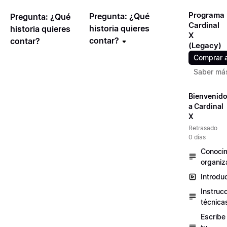
Programa
Pregunta: ¿Qué
Pregunta: ¿Qué
Cardinal
historia quieres
historia quieres
X
contar?
contar?
(Legacy)
Comprar 
Saber má
Bienvenid
a Cardinal
X
Retrasado
0 días
Conocim
organiz
Introdu
Instruc
técnica
Escribe