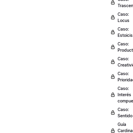
Trasce
Caso:
Locus
Caso:
Estoici
Caso:
Product
Caso:
Creativ
Caso:
Priorid
Caso:
Interés
compue
Caso:
Sentido
Guía
Cardinal