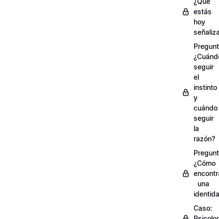
¿Qué
estás
hoy
señaliz
Pregunt
¿Cuánd
seguir
el
instinto
y
cuándo
seguir
la
razón?
Pregunt
¿Cómo
encontr
una
identid
Caso:
Psicolo