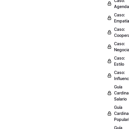
Caso:
Agenda
Caso:
Empatí
Caso:
Cooper
Caso:
Negocia
Caso:
Estilo
Caso:
Influenc
Guía
Cardinal
Salario
Guía
Cardinal
Popular
Guía