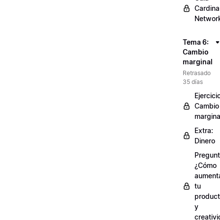
Cardinal
Networ
Tema 6:
Cambio
marginal
Retrasado
35 días
Ejercici
Cambio
margina
Extra:
Dinero
Pregunt
¿Cómo
aument
tu
product
y
creativ