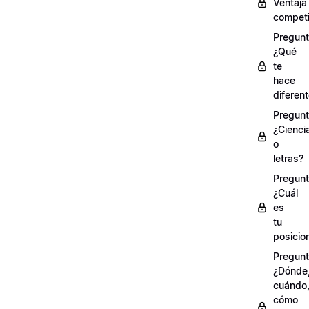
Ventaja
competi
Pregunt
¿Qué
te
hace
diferen
Pregunt
¿Cienci
o
letras?
Pregunt
¿Cuál
es
tu
posicio
Pregunt
¿Dónde
cuándo
cómo