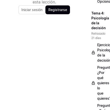
Opciona
esta lección.
Iniciar sesión
Registrarse
Tema 4:
Psicología
de la
decisión
Retrasado
21 días
Ejercici
Psicolo
de la
decisió
Pregunt
¿Por
qué
quieres
lo
que
quieres
Pregunt