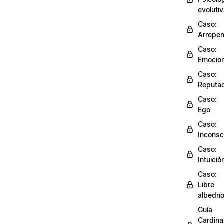
evoluti
Caso:
Arrepen
Caso:
Emocio
Caso:
Reputac
Caso:
Ego
Caso:
Inconsc
Caso:
Intuició
Caso:
Libre
albedrí
Guía
Cardinal