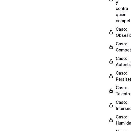
y
contra
quién
competi
Caso:
Obsesi
Caso:
Compet
Caso:
Autenti
Caso:
Persist
Caso:
Talento
Caso:
Interse
Caso:
Humild