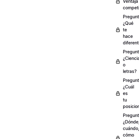
Ventaja
competi
Pregunt
¿Qué
te
hace
diferen
Pregunt
¿Cienci
o
letras?
Pregunt
¿Cuál
es
tu
posicio
Pregunt
¿Dónde
cuándo
cómo