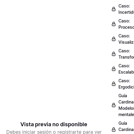
Caso:
Incerti
Caso:
Proces
Caso:
Visuali
Caso:
Transfo
Caso:
Escalab
Caso:
Ergodic
Guía
Cardinal
Modelo
mental
Guía
Vista previa no disponible
Cardinal
Debes iniciar sesión o registrarte para ver