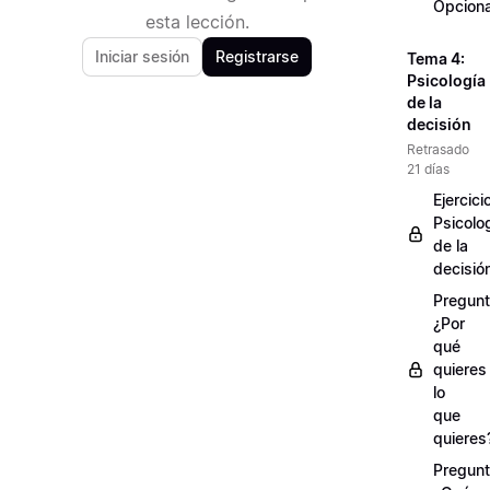
Opciona
esta lección.
Iniciar sesión
Registrarse
Tema 4:
Psicología
de la
decisión
Retrasado
21 días
Ejercici
Psicolo
de la
decisió
Pregunt
¿Por
qué
quieres
lo
que
quieres
Pregunt