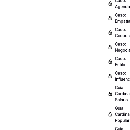
Caso:
Agenda
Caso:
Empatí
Caso:
Cooper
Caso:
Negocia
Caso:
Estilo
Caso:
Influenc
Guía
Cardinal
Salario
Guía
Cardinal
Popular
Guía