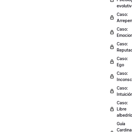
evoluti
Caso:
Arrepen
Caso:
Emocio
Caso:
Reputac
Caso:
Ego
Caso:
Inconsc
Caso:
Intuició
Caso:
Libre
albedrí
Guía
Cardinal