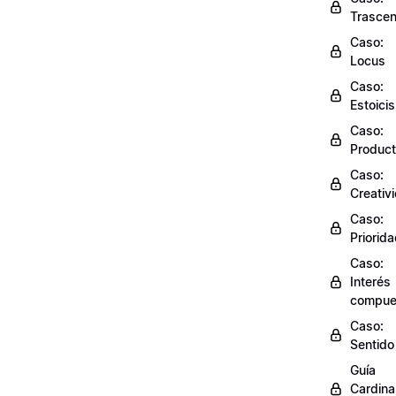
Trasce
Caso:
Locus
Caso:
Estoici
Caso:
Product
Caso:
Creativ
Caso:
Priorid
Caso:
Interés
compue
Caso:
Sentido
Guía
Cardinal