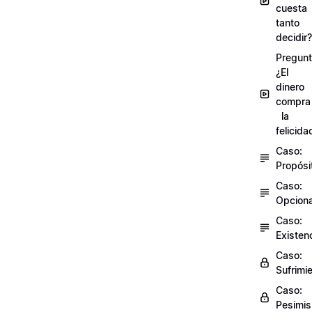
cuesta
tanto
decidir?
Pregunt
¿El
dinero
compra
la
felicida
Caso:
Propósi
Caso:
Opciona
Caso:
Existen
Caso:
Sufrimi
Caso:
Pesimi