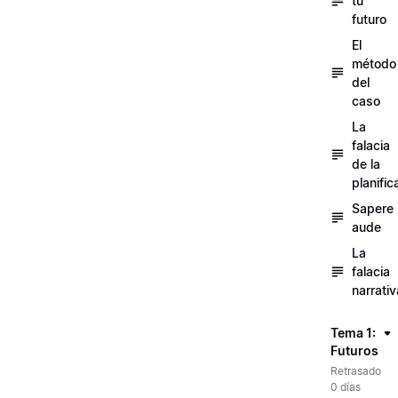
tu
futuro
El
método
del
caso
La
falacia
de la
planific
Sapere
aude
La
falacia
narrativ
Tema 1:
Futuros
Retrasado
0 días