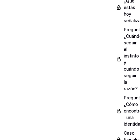
¿Qué
estás
hoy
señaliz
Pregunt
¿Cuánd
seguir
el
instinto
y
cuándo
seguir
la
razón?
Pregunt
¿Cómo
encontr
una
identid
Caso:
Psicolo