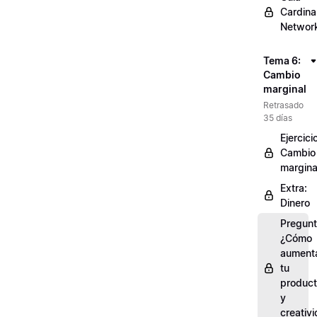
Cardinal
Networ
Tema 6:
Cambio
marginal
Retrasado
35 días
Ejercici
Cambio
margina
Extra:
Dinero
Pregunt
¿Cómo
aument
tu
product
y
creativ