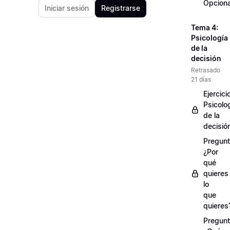
Opciona
Iniciar sesión
Registrarse
Tema 4:
Psicología
de la
decisión
Retrasado
21 días
Ejercici
Psicolo
de la
decisió
Pregunt
¿Por
qué
quieres
lo
que
quieres
Pregunt