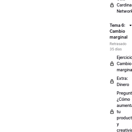
Cardinal
Networ
Tema 6:
Cambio
marginal
Retrasado
35 días
Ejercici
Cambio
margina
Extra:
Dinero
Pregunt
¿Cómo
aument
tu
product
y
creativ