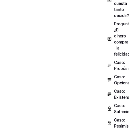
cuesta
tanto
decidir?
Pregunt
¿El
dinero
compra
la
felicida
Caso:
Propósi
Caso:
Opciona
Caso:
Existen
Caso:
Sufrimi
Caso:
Pesimi