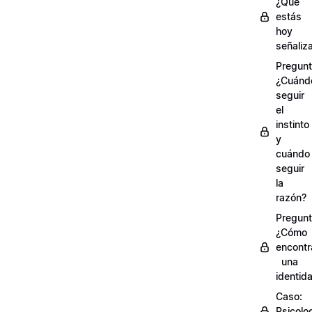
¿Qué
estás
hoy
señaliz
Pregunt
¿Cuánd
seguir
el
instinto
y
cuándo
seguir
la
razón?
Pregunt
¿Cómo
encontr
una
identid
Caso:
Psicolo