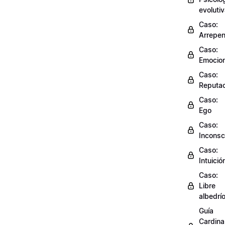
evoluti
Caso:
Arrepen
Caso:
Emocio
Caso:
Reputac
Caso:
Ego
Caso:
Inconsc
Caso:
Intuició
Caso:
Libre
albedrí
Guía
Cardinal