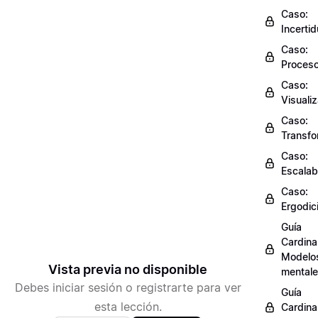
Caso:
Incerti
Caso:
Proces
Caso:
Visuali
Caso:
Transfo
Caso:
Escalab
Caso:
Ergodic
Guía
Cardinal
Modelo
Vista previa no disponible
mental
Debes iniciar sesión o registrarte para ver
Guía
esta lección.
Cardinal