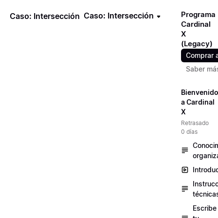
Programa
Caso: Intersección
Caso: Intersección
Cardinal
X
(Legacy)
Comprar 
Saber má
Bienvenid
a Cardinal
X
Retrasado
0 días
Conocim
organiz
Introdu
Instruc
técnica
Escribe