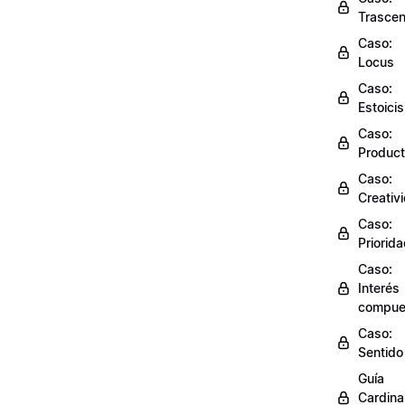
Trasce
Caso:
Locus
Caso:
Estoici
Caso:
Product
Caso:
Creativ
Caso:
Priorid
Caso:
Interés
compue
Caso:
Sentido
Guía
Cardinal