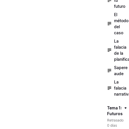
tu
futuro
El
método
del
caso
La
falacia
de la
planific
Sapere
aude
La
falacia
narrativ
Tema 1:
Futuros
Retrasado
0 días