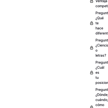
Ventaja
competi
Pregunt
¿Qué
te
hace
diferen
Pregunt
¿Cienci
o
letras?
Pregunt
¿Cuál
es
tu
posicio
Pregunt
¿Dónde
cuándo
cómo