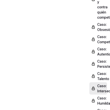
y
contra
quién
competi
Caso:
Obsesi
Caso:
Compet
Caso:
Autenti
Caso:
Persist
Caso:
Talento
Caso:
Interse
Caso:
Humild