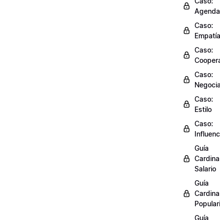
Caso:
Agenda
Caso:
Empatí
Caso:
Cooper
Caso:
Negocia
Caso:
Estilo
Caso:
Influenc
Guía
Cardinal
Salario
Guía
Cardinal
Popular
Guía