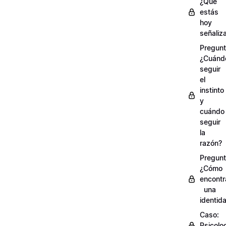
¿Qué
estás
hoy
señaliz
Pregunt
¿Cuánd
seguir
el
instinto
y
cuándo
seguir
la
razón?
Pregunt
¿Cómo
encontr
una
identid
Caso:
Psicolo