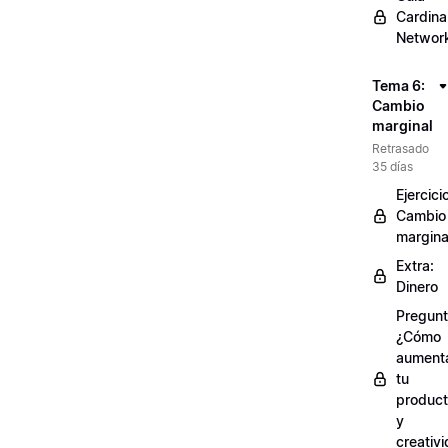
Cardinal
Networ
Tema 6:
Cambio
marginal
Retrasado
35 días
Ejercici
Cambio
margina
Extra:
Dinero
Pregunt
¿Cómo
aument
tu
product
y
creativ