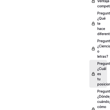
Ventaja
competi
Pregunt
¿Qué
te
hace
diferen
Pregunt
¿Cienci
o
letras?
Pregunt
¿Cuál
es
tu
posicio
Pregunt
¿Dónde
cuándo
cómo