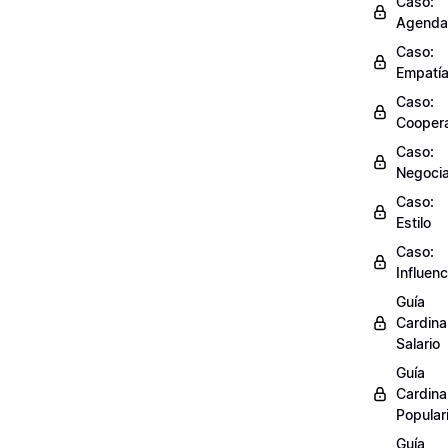
Caso:
Agenda
Caso:
Empatí
Caso:
Cooper
Caso:
Negocia
Caso:
Estilo
Caso:
Influenc
Guía
Cardinal
Salario
Guía
Cardinal
Popular
Guía