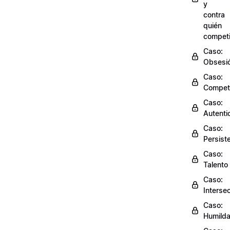
y
contra
quién
competi
Caso:
Obsesi
Caso:
Compet
Caso:
Autenti
Caso:
Persist
Caso:
Talento
Caso:
Interse
Caso:
Humild