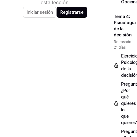
Opciona
esta lección.
Iniciar sesión
Registrarse
Tema 4:
Psicología
de la
decisión
Retrasado
21 días
Ejercici
Psicolo
de la
decisió
Pregunt
¿Por
qué
quieres
lo
que
quieres
Pregunt