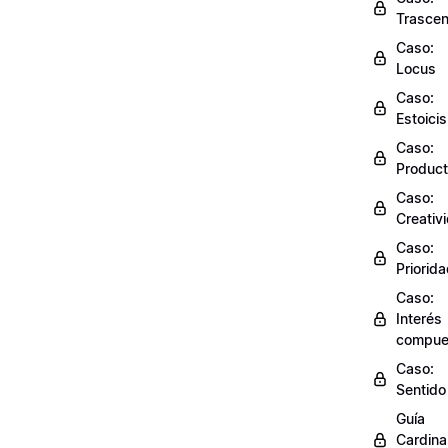
Trasce
Caso:
Locus
Caso:
Estoici
Caso:
Product
Caso:
Creativ
Caso:
Priorid
Caso:
Interés
compue
Caso:
Sentido
Guía
Cardinal