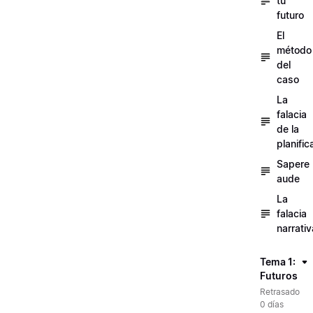
tu
futuro
El
método
del
caso
La
falacia
de la
planific
Sapere
aude
La
falacia
narrativ
Tema 1:
Futuros
Retrasado
0 días