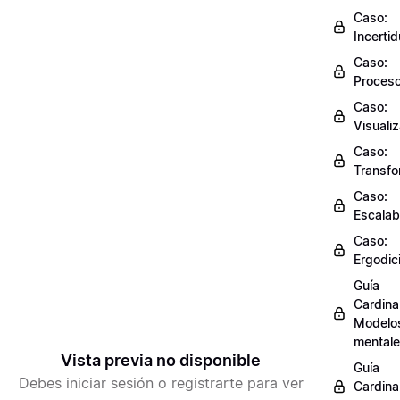
Caso:
Incerti
Caso:
Proces
Caso:
Visuali
Caso:
Transfo
Caso:
Escalab
Caso:
Ergodic
Guía
Cardinal
Modelo
mental
Vista previa no disponible
Guía
Debes iniciar sesión o registrarte para ver
Cardinal