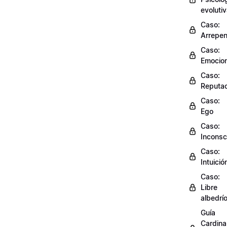
evoluti
Caso:
Arrepen
Caso:
Emocio
Caso:
Reputac
Caso:
Ego
Caso:
Inconsc
Caso:
Intuició
Caso:
Libre
albedrí
Guía
Cardinal