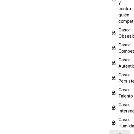
y
contra
quién
competi
Caso:
Obsesi
Caso:
Compet
Caso:
Autenti
Caso:
Persist
Caso:
Talento
Caso:
Interse
Caso:
Humild