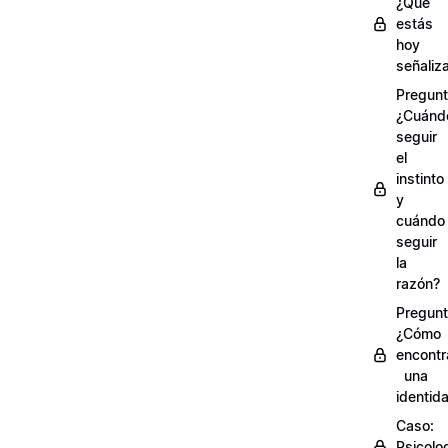
¿Qué
estás
hoy
señaliz
Pregunt
¿Cuánd
seguir
el
instinto
y
cuándo
seguir
la
razón?
Pregunt
¿Cómo
encontr
una
identid
Caso:
Psicolo