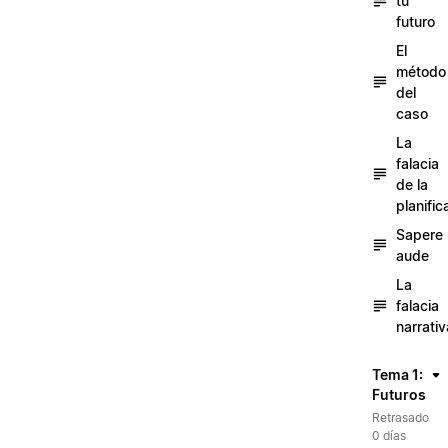
tu
futuro
El
método
del
caso
La
falacia
de la
planific
Sapere
aude
La
falacia
narrativ
Tema 1:
Futuros
Retrasado
0 días