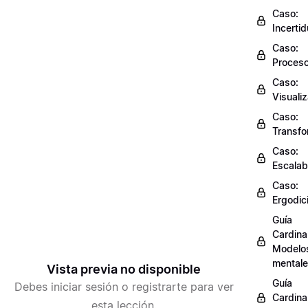
Caso:
Incerti
Caso:
Proces
Caso:
Visuali
Caso:
Transfo
Caso:
Escalab
Caso:
Ergodic
Guía
Cardinal
Modelo
mental
Vista previa no disponible
Guía
Debes iniciar sesión o registrarte para ver
Cardinal
esta lección.