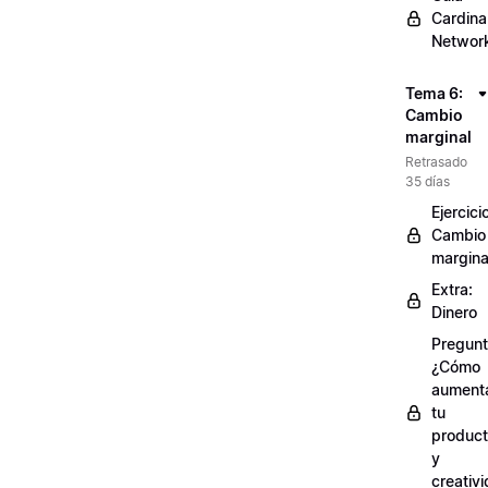
Cardinal
Networ
Tema 6:
Cambio
marginal
Retrasado
35 días
Ejercici
Cambio
margina
Extra:
Dinero
Pregunt
¿Cómo
aument
tu
product
y
creativ