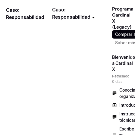
Programa
Caso:
Caso:
Cardinal
Responsabilidad
Responsabilidad
X
(Legacy)
Comprar 
Saber má
Bienvenid
a Cardinal
X
Retrasado
0 días
Conocim
organiz
Introdu
Instruc
técnica
Escribe