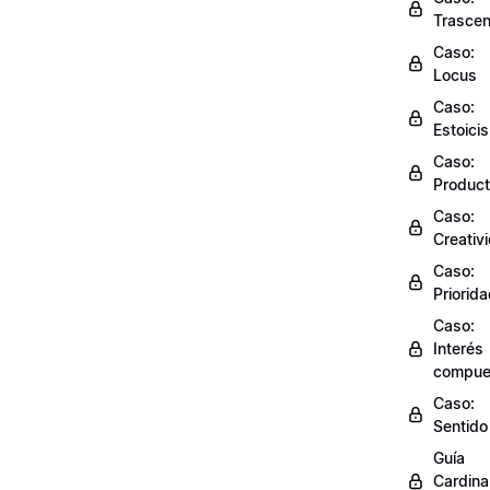
Trasce
Caso:
Locus
Caso:
Estoici
Caso:
Product
Caso:
Creativ
Caso:
Priorid
Caso:
Interés
compue
Caso:
Sentido
Guía
Cardinal