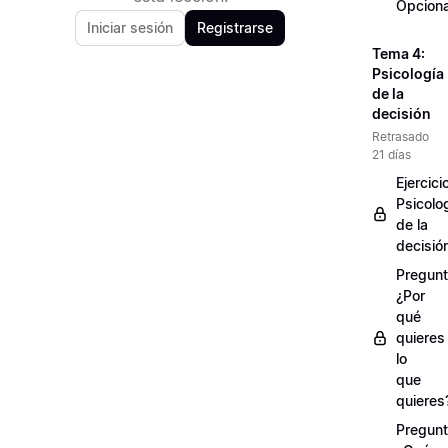
Opciona
Iniciar sesión
Registrarse
Tema 4:
Psicología
de la
decisión
Retrasado
21 días
Ejercici
Psicolo
de la
decisió
Pregunt
¿Por
qué
quieres
lo
que
quieres
Pregunt