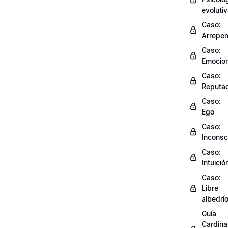
evoluti
Caso:
Arrepen
Caso:
Emocio
Caso:
Reputac
Caso:
Ego
Caso:
Inconsc
Caso:
Intuició
Caso:
Libre
albedrí
Guía
Cardinal