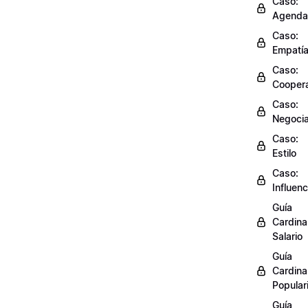
Caso:
Agenda
Caso:
Empatí
Caso:
Cooper
Caso:
Negocia
Caso:
Estilo
Caso:
Influenc
Guía
Cardinal
Salario
Guía
Cardinal
Popular
Guía