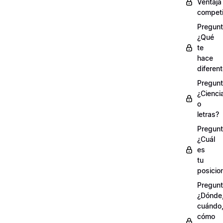
Ventaja
competi
Pregunt
¿Qué
te
hace
diferen
Pregunt
¿Cienci
o
letras?
Pregunt
¿Cuál
es
tu
posicio
Pregunt
¿Dónde
cuándo
cómo