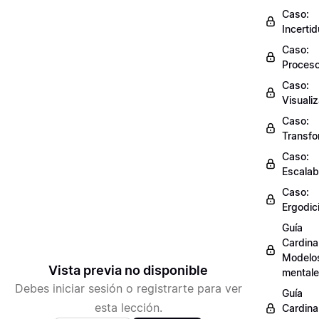
Caso:
Incerti
Caso:
Proces
Caso:
Visuali
Caso:
Transfo
Caso:
Escalab
Caso:
Ergodic
Guía
Cardinal
Modelo
Vista previa no disponible
mental
Debes iniciar sesión o registrarte para ver
Guía
esta lección.
Cardinal