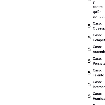
y
contra
quién
competi
Caso:
Obsesi
Caso:
Compet
Caso:
Autenti
Caso:
Persist
Caso:
Talento
Caso:
Interse
Caso:
Humild