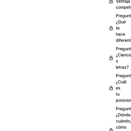
Ventaja
competi
Pregunt
¿Qué
te
hace
diferen
Pregunt
¿Cienci
o
letras?
Pregunt
¿Cuál
es
tu
posicio
Pregunt
¿Dónde
cuándo
cómo