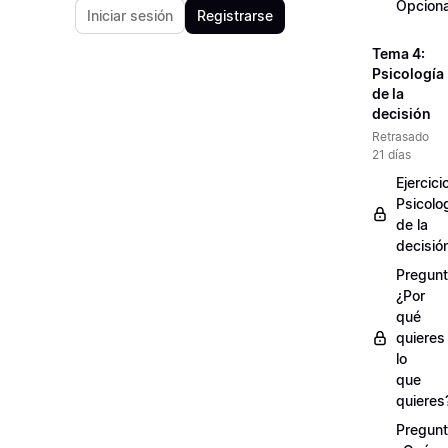
Opciona
Iniciar sesión
Registrarse
Tema 4:
Psicología
de la
decisión
Retrasado
21 días
Ejercici
Psicolo
de la
decisió
Pregunt
¿Por
qué
quieres
lo
que
quieres
Pregunt