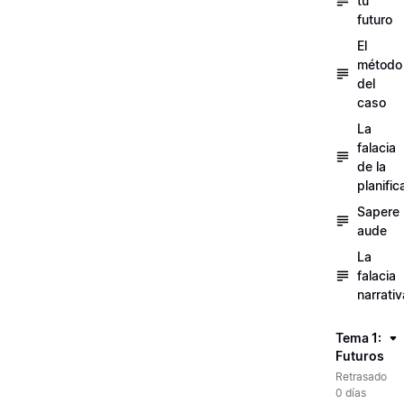
tu
futuro
El
método
del
caso
La
falacia
de la
planific
Sapere
aude
La
falacia
narrativ
Tema 1:
Futuros
Retrasado
0 días