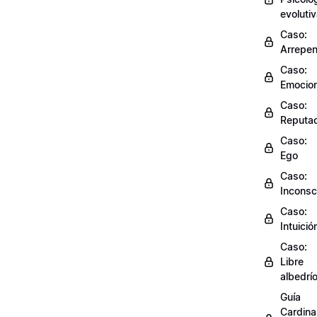
evoluti
Caso:
Arrepen
Caso:
Emocio
Caso:
Reputac
Caso:
Ego
Caso:
Inconsc
Caso:
Intuició
Caso:
Libre
albedrí
Guía
Cardinal