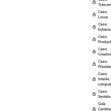
Trasce
Caso:
Locus
Caso:
Estoici
Caso:
Product
Caso:
Creativ
Caso:
Priorid
Caso:
Interés
compue
Caso:
Sentido
Guía
Cardinal