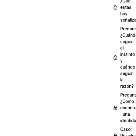
¿Qué
estás
hoy
señaliz
Pregunt
¿Cuánd
seguir
el
instinto
y
cuándo
seguir
la
razón?
Pregunt
¿Cómo
encontr
una
identid
Caso:
Psicolo