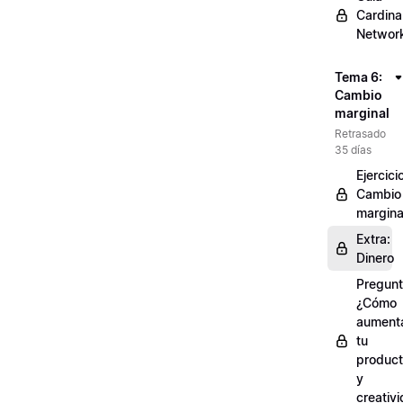
Cardinal
Networ
Tema 6:
Cambio
marginal
Retrasado
35 días
Ejercici
Cambio
margina
Extra:
Dinero
Pregunt
¿Cómo
aument
tu
product
y
creativ