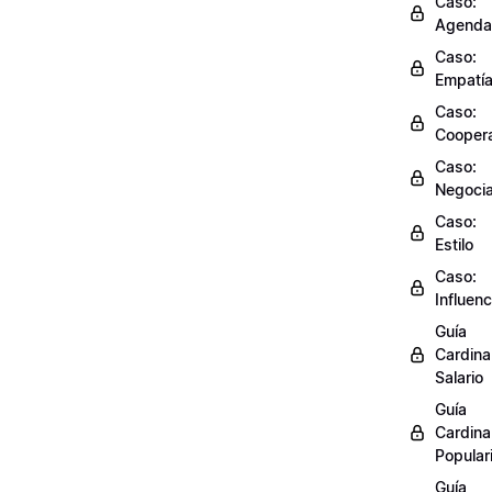
Caso:
Agenda
Caso:
Empatí
Caso:
Cooper
Caso:
Negocia
Caso:
Estilo
Caso:
Influenc
Guía
Cardinal
Salario
Guía
Cardinal
Popular
Guía