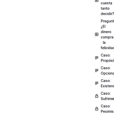
cuesta
tanto
decidir?
Pregunt
¿El
dinero
compra
la
felicida
Caso:
Propósi
Caso:
Opciona
Caso:
Existen
Caso:
Sufrimi
Caso:
Pesimi