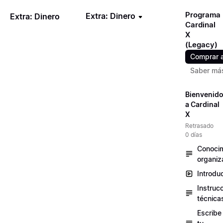
Programa
Extra: Dinero
Extra: Dinero
Cardinal
X
(Legacy)
Comprar 
Saber má
Bienvenid
a Cardinal
X
Retrasado
0 días
Conocim
organiz
Introdu
Instruc
técnica
Escribe