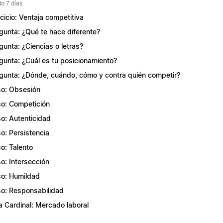
o 7 días
rcicio: Ventaja competitiva
gunta: ¿Qué te hace diferente?
gunta: ¿Ciencias o letras?
gunta: ¿Cuál es tu posicionamiento?
gunta: ¿Dónde, cuándo, cómo y contra quién competir?
o: Obsesión
o: Competición
o: Autenticidad
o: Persistencia
o: Talento
o: Intersección
o: Humildad
o: Responsabilidad
a Cardinal: Mercado laboral