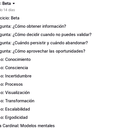
: Beta
o 14 días
rcicio: Beta
gunta: ¿Cómo obtener información?
gunta: ¿Cómo decidir cuando no puedes validar?
gunta: ¿Cuándo persistir y cuándo abandonar?
gunta: ¿Cómo aprovechar las oportunidades?
o: Conocimiento
o: Consciencia
o: Incertidumbre
o: Procesos
o: Visualización
o: Transformación
o: Escalabilidad
o: Ergodicidad
a Cardinal: Modelos mentales