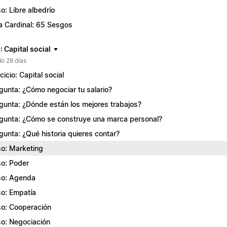
o: Libre albedrío
a Cardinal: 65 Sesgos
 Capital social
o 28 días
cicio: Capital social
gunta: ¿Cómo negociar tu salario?
gunta: ¿Dónde están los mejores trabajos?
gunta: ¿Cómo se construye una marca personal?
gunta: ¿Qué historia quieres contar?
o: Marketing
o: Poder
o: Agenda
o: Empatía
o: Cooperación
o: Negociación