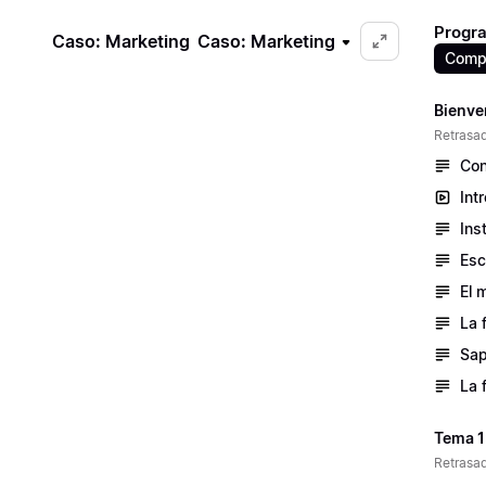
Progra
Caso: Marketing
Caso: Marketing
Compr
Bienve
Retrasad
Con
Int
Ins
Esc
El 
La 
Sap
La 
Tema 1
Retrasad