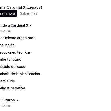
ma Cardinal X (Legacy)
ar ahora
Saber más
nido a Cardinal X
o 0 días
ocimiento organizado
roducción
trucciones técnicas
ribe tu futuro
método del caso
falacia de la planificación
ere aude
falacia narrativa
: Futuros
o 0 días