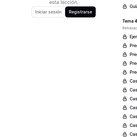
esta lección.
Guí
Iniciar sesión
Registrarse
Tema 4:
Retrasad
Eje
Pre
Pre
Pre
Pre
Cas
Cas
Cas
Cas
Cas
Cas
Cas