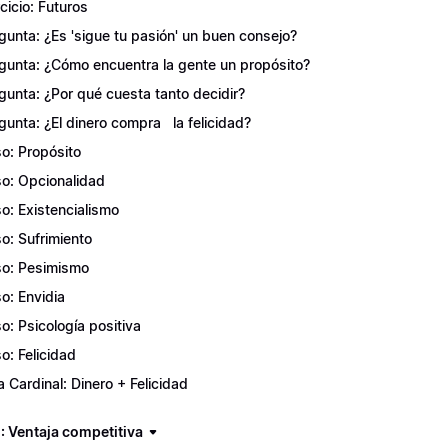
rcicio: Futuros
gunta: ¿Es 'sigue tu pasión' un buen consejo?
gunta: ¿Cómo encuentra la gente un propósito?
gunta: ¿Por qué cuesta tanto decidir?
gunta: ¿El dinero compra la felicidad?
o: Propósito
o: Opcionalidad
o: Existencialismo
o: Sufrimiento
o: Pesimismo
o: Envidia
o: Psicología positiva
o: Felicidad
a Cardinal: Dinero + Felicidad
: Ventaja competitiva