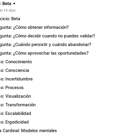
: Beta
o 14 días
rcicio: Beta
gunta: ¿Cómo obtener información?
gunta: ¿Cómo decidir cuando no puedes validar?
gunta: ¿Cuándo persistir y cuándo abandonar?
gunta: ¿Cómo aprovechar las oportunidades?
o: Conocimiento
o: Consciencia
o: Incertidumbre
o: Procesos
o: Visualización
o: Transformación
o: Escalabilidad
o: Ergodicidad
a Cardinal: Modelos mentales