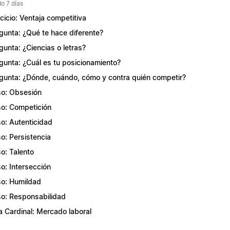
o 7 días
rcicio: Ventaja competitiva
gunta: ¿Qué te hace diferente?
gunta: ¿Ciencias o letras?
gunta: ¿Cuál es tu posicionamiento?
gunta: ¿Dónde, cuándo, cómo y contra quién competir?
o: Obsesión
o: Competición
o: Autenticidad
o: Persistencia
o: Talento
o: Intersección
o: Humildad
o: Responsabilidad
a Cardinal: Mercado laboral