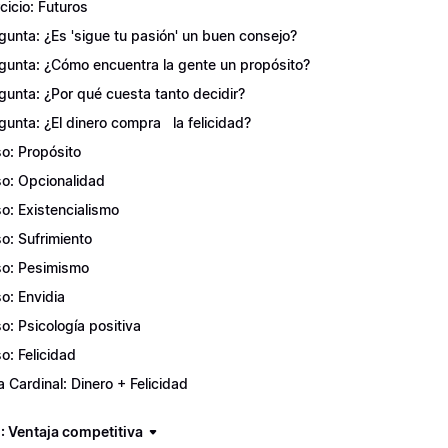
rcicio: Futuros
gunta: ¿Es 'sigue tu pasión' un buen consejo?
gunta: ¿Cómo encuentra la gente un propósito?
gunta: ¿Por qué cuesta tanto decidir?
gunta: ¿El dinero compra la felicidad?
o: Propósito
o: Opcionalidad
o: Existencialismo
o: Sufrimiento
o: Pesimismo
o: Envidia
o: Psicología positiva
o: Felicidad
a Cardinal: Dinero + Felicidad
: Ventaja competitiva