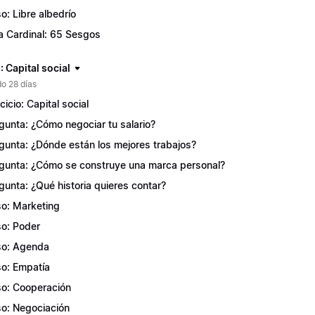
o: Libre albedrío
a Cardinal: 65 Sesgos
 Capital social
o 28 días
cicio: Capital social
gunta: ¿Cómo negociar tu salario?
gunta: ¿Dónde están los mejores trabajos?
gunta: ¿Cómo se construye una marca personal?
gunta: ¿Qué historia quieres contar?
o: Marketing
o: Poder
o: Agenda
o: Empatía
o: Cooperación
o: Negociación