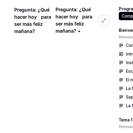
Progra
Pregunta: ¿Qué
Pregunta: ¿Qué
Compr
hacer hoy para
hacer hoy para
ser más feliz
ser más feliz
Bienve
mañana?
mañana?
Retrasad
Con
Int
Ins
Esc
El 
La 
Sap
La 
Tema 1
Retrasad