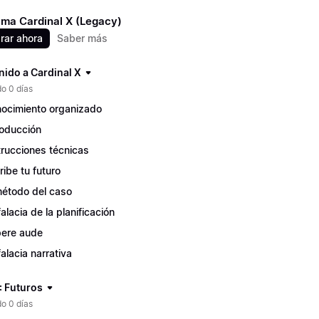
ma Cardinal X (Legacy)
ar ahora
Saber más
nido a Cardinal X
o 0 días
ocimiento organizado
roducción
trucciones técnicas
ribe tu futuro
método del caso
falacia de la planificación
ere aude
falacia narrativa
: Futuros
o 0 días