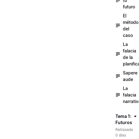
tu
futuro
El
método
del
caso
La
falacia
de la
planific
Sapere
aude
La
falacia
narrativ
Tema 1:
Futuros
Retrasado
0 días