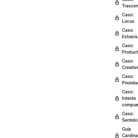
Trasce
Caso:
Locus
Caso:
Estoici
Caso:
Product
Caso:
Creativ
Caso:
Priorid
Caso:
Interés
compue
Caso:
Sentido
Guía
Cardinal