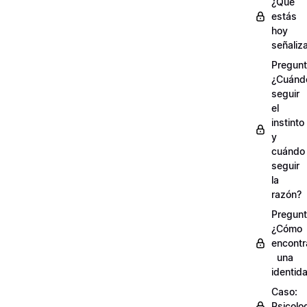
¿Qué
estás
hoy
señaliz
Pregunt
¿Cuánd
seguir
el
instinto
y
cuándo
seguir
la
razón?
Pregunt
¿Cómo
encontr
una
identid
Caso:
Psicolo