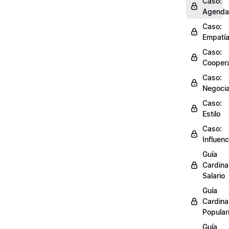
Caso:
Agenda
Caso:
Empatí
Caso:
Cooper
Caso:
Negocia
Caso:
Estilo
Caso:
Influenc
Guía
Cardinal
Salario
Guía
Cardinal
Popular
Guía