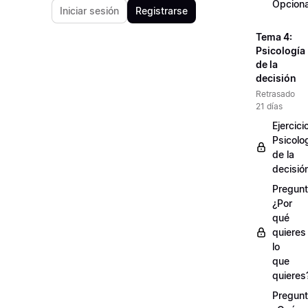
Opciona
Iniciar sesión
Registrarse
Tema 4:
Psicología
de la
decisión
Retrasado
21 días
Ejercici
Psicolo
de la
decisió
Pregunt
¿Por
qué
quieres
lo
que
quieres
Pregunt