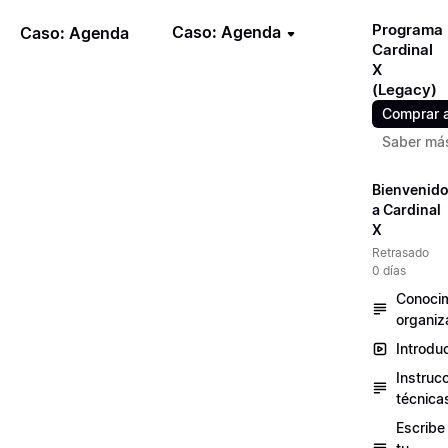
Programa
Caso: Agenda
Caso: Agenda
Cardinal
X
(Legacy)
Comprar 
Saber má
Bienvenid
a Cardinal
X
Retrasado
0 días
Conocim
organiz
Introdu
Instruc
técnica
Escribe