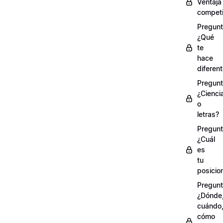
Ventaja
competi
Pregunt
¿Qué
te
hace
diferen
Pregunt
¿Cienci
o
letras?
Pregunt
¿Cuál
es
tu
posicio
Pregunt
¿Dónde
cuándo
cómo