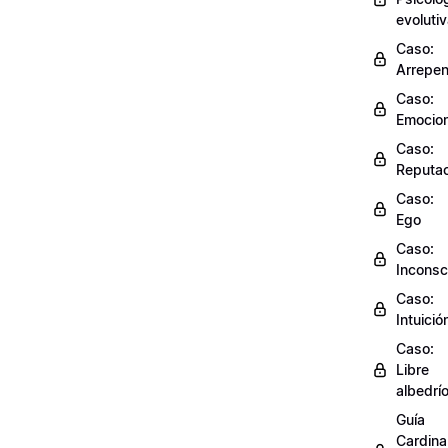
evoluti
Caso:
Arrepen
Caso:
Emocio
Caso:
Reputac
Caso:
Ego
Caso:
Inconsc
Caso:
Intuició
Caso:
Libre
albedrí
Guía
Cardinal