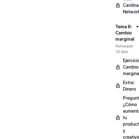
Cardinal
Networ
Tema 6:
Cambio
marginal
Retrasado
35 días
Ejercici
Cambio
margina
Extra:
Dinero
Pregunt
¿Cómo
aument
tu
product
y
creativ