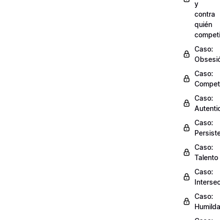
y
contra
quién
competi
Caso:
Obsesi
Caso:
Compet
Caso:
Autenti
Caso:
Persist
Caso:
Talento
Caso:
Interse
Caso:
Humild