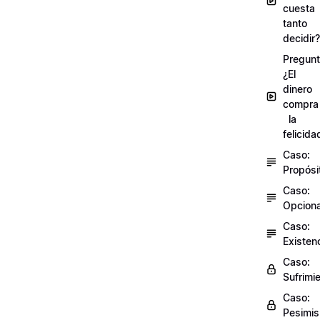
cuesta
tanto
decidir?
Pregunt
¿El
dinero
compra
la
felicida
Caso:
Propósi
Caso:
Opciona
Caso:
Existen
Caso:
Sufrimi
Caso:
Pesimi