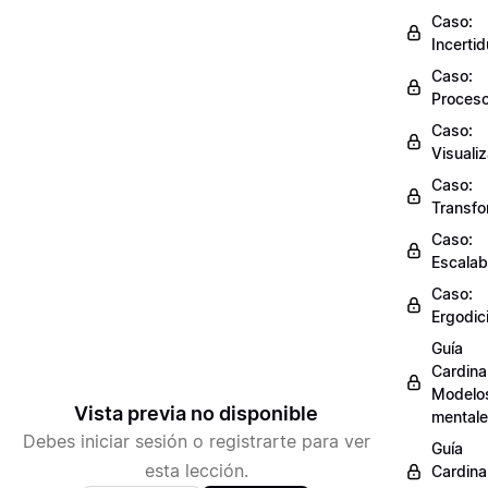
Caso:
Incerti
Caso:
Proces
Caso:
Visuali
Caso:
Transfo
Caso:
Escalab
Caso:
Ergodic
Guía
Cardinal
Modelo
Vista previa no disponible
mental
Debes iniciar sesión o registrarte para ver
Guía
esta lección.
Cardinal