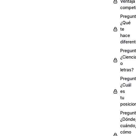
Ventaja
competi
Pregunt
¿Qué
te
hace
diferen
Pregunt
¿Cienci
o
letras?
Pregunt
¿Cuál
es
tu
posicio
Pregunt
¿Dónde
cuándo
cómo