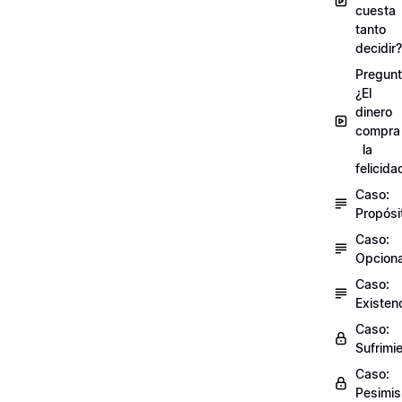
cuesta
tanto
decidir?
Pregunt
¿El
dinero
compra
la
felicida
Caso:
Propósi
Caso:
Opciona
Caso:
Existen
Caso:
Sufrimi
Caso:
Pesimi