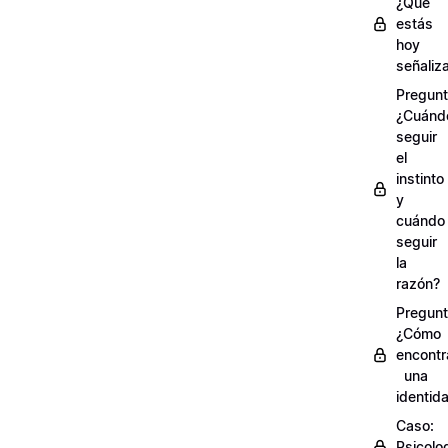
¿Qué
estás
hoy
señaliz
Pregunt
¿Cuánd
seguir
el
instinto
y
cuándo
seguir
la
razón?
Pregunt
¿Cómo
encontr
una
identid
Caso:
Psicolo