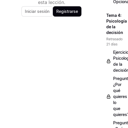
Opciona
esta lección.
Iniciar sesión
Registrarse
Tema 4:
Psicología
de la
decisión
Retrasado
21 días
Ejercici
Psicolo
de la
decisió
Pregunt
¿Por
qué
quieres
lo
que
quieres
Pregunt