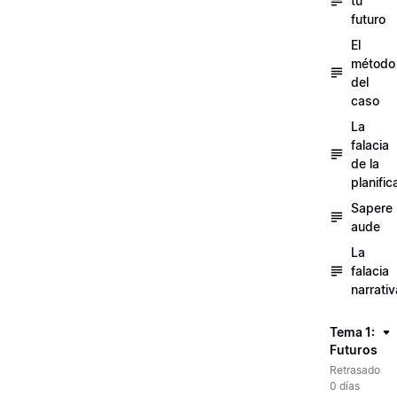
tu
futuro
El
método
del
caso
La
falacia
de la
planific
Sapere
aude
La
falacia
narrativ
Tema 1:
Futuros
Retrasado
0 días