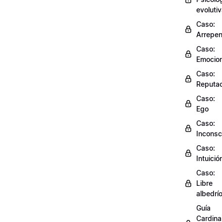
evoluti
Caso:
Arrepen
Caso:
Emocio
Caso:
Reputac
Caso:
Ego
Caso:
Inconsc
Caso:
Intuició
Caso:
Libre
albedrí
Guía
Cardinal