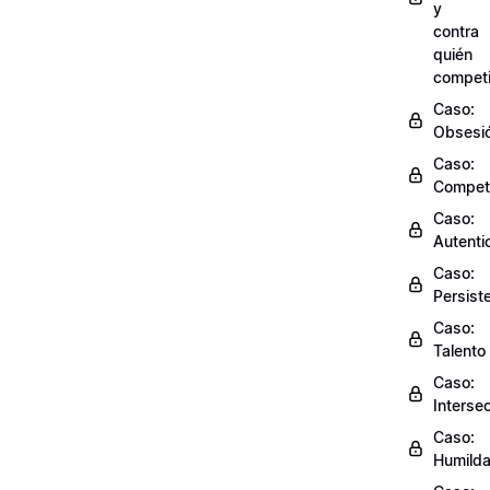
y
contra
quién
competi
Caso:
Obsesi
Caso:
Compet
Caso:
Autenti
Caso:
Persist
Caso:
Talento
Caso:
Interse
Caso:
Humild