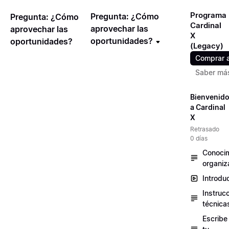
Programa
Pregunta: ¿Cómo
Pregunta: ¿Cómo
Cardinal
aprovechar las
aprovechar las
X
oportunidades?
oportunidades?
(Legacy)
Comprar 
Saber má
Bienvenid
a Cardinal
X
Retrasado
0 días
Conocim
organiz
Introdu
Instruc
técnica
Escribe