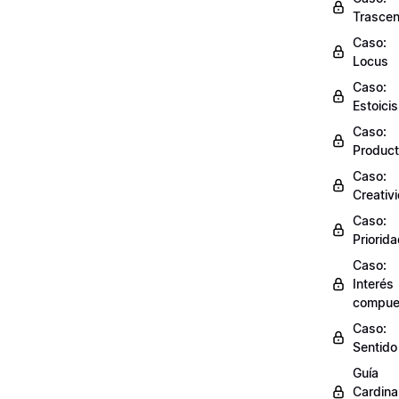
Trasce
Caso:
Locus
Caso:
Estoici
Caso:
Product
Caso:
Creativ
Caso:
Priorid
Caso:
Interés
compue
Caso:
Sentido
Guía
Cardinal