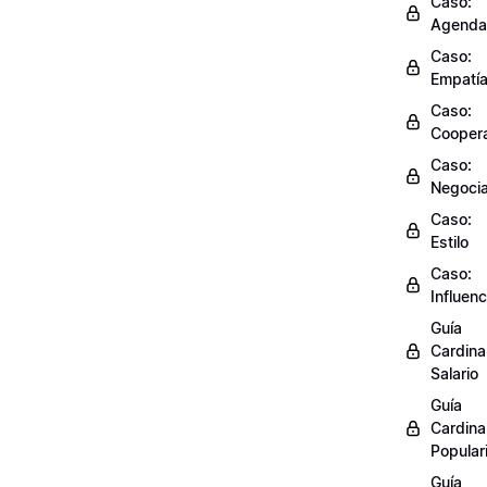
Caso:
Agenda
Caso:
Empatí
Caso:
Cooper
Caso:
Negocia
Caso:
Estilo
Caso:
Influenc
Guía
Cardinal
Salario
Guía
Cardinal
Popular
Guía