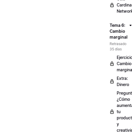
Cardinal
Networ
Tema 6:
Cambio
marginal
Retrasado
35 días
Ejercici
Cambio
margina
Extra:
Dinero
Pregunt
¿Cómo
aument
tu
product
y
creativ