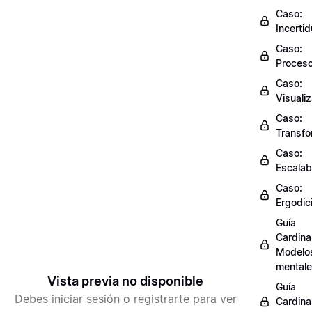
Caso:
Incerti
Caso:
Proces
Caso:
Visuali
Caso:
Transfo
Caso:
Escalab
Caso:
Ergodic
Guía
Cardinal
Modelo
mental
Vista previa no disponible
Guía
Debes iniciar sesión o registrarte para ver
Cardinal