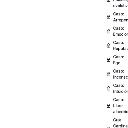
evoluti
Caso:
Arrepen
Caso:
Emocio
Caso:
Reputac
Caso:
Ego
Caso:
Inconsc
Caso:
Intuició
Caso:
Libre
albedrí
Guía
Cardinal