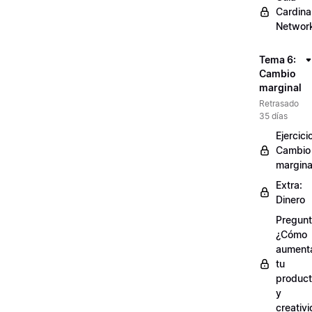
Cardinal
Networ
Tema 6:
Cambio
marginal
Retrasado
35 días
Ejercici
Cambio
margina
Extra:
Dinero
Pregunt
¿Cómo
aument
tu
product
y
creativ