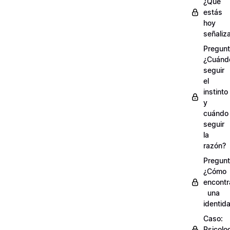
¿Qué
estás
hoy
señaliz
Pregunt
¿Cuánd
seguir
el
instinto
y
cuándo
seguir
la
razón?
Pregunt
¿Cómo
encontr
una
identid
Caso:
Psicolo