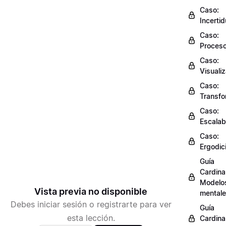
Caso:
Incerti
Caso:
Proces
Caso:
Visuali
Caso:
Transfo
Caso:
Escalab
Caso:
Ergodic
Guía
Cardinal
Modelo
Vista previa no disponible
mental
Debes iniciar sesión o registrarte para ver
Guía
esta lección.
Cardinal