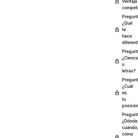
Ventaja
competi
Pregunt
¿Qué
te
hace
diferen
Pregunt
¿Cienci
o
letras?
Pregunt
¿Cuál
es
tu
posicio
Pregunt
¿Dónde
cuándo
cómo