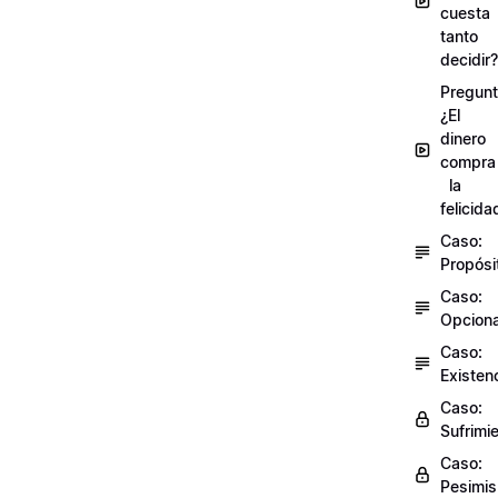
cuesta
tanto
decidir?
Pregunt
¿El
dinero
compra
la
felicida
Caso:
Propósi
Caso:
Opciona
Caso:
Existen
Caso:
Sufrimi
Caso:
Pesimi