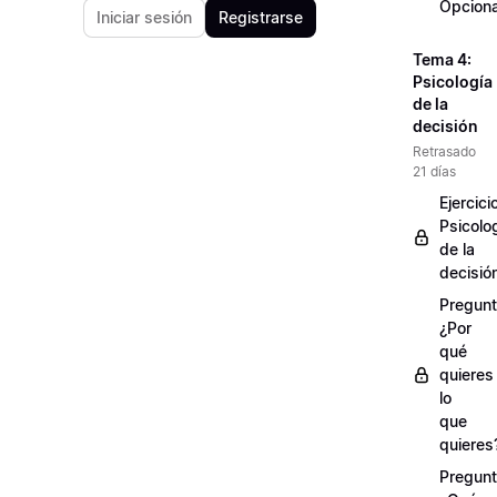
Opciona
Iniciar sesión
Registrarse
Tema 4:
Psicología
de la
decisión
Retrasado
21 días
Ejercici
Psicolo
de la
decisió
Pregunt
¿Por
qué
quieres
lo
que
quieres
Pregunt