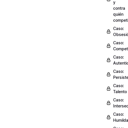
y
contra
quién
competi
Caso:
Obsesi
Caso:
Compet
Caso:
Autenti
Caso:
Persist
Caso:
Talento
Caso:
Interse
Caso:
Humild