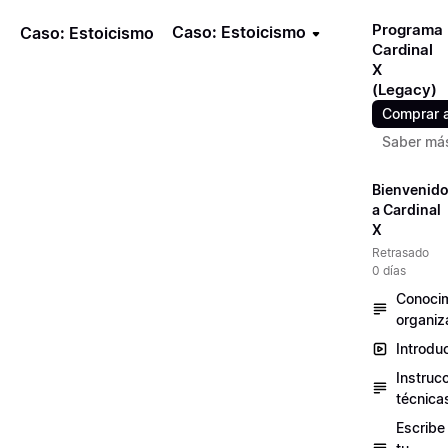
Programa
Caso: Estoicismo
Caso: Estoicismo
Cardinal
X
(Legacy)
Comprar 
Saber má
Bienvenid
a Cardinal
X
Retrasado
0 días
Conocim
organiz
Introdu
Instruc
técnica
Escribe