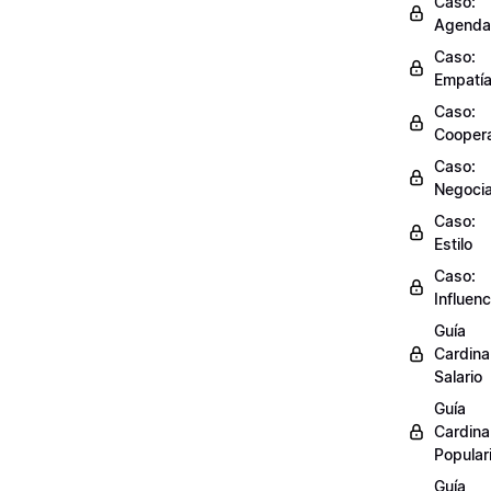
Caso:
Agenda
Caso:
Empatí
Caso:
Cooper
Caso:
Negocia
Caso:
Estilo
Caso:
Influenc
Guía
Cardinal
Salario
Guía
Cardinal
Popular
Guía