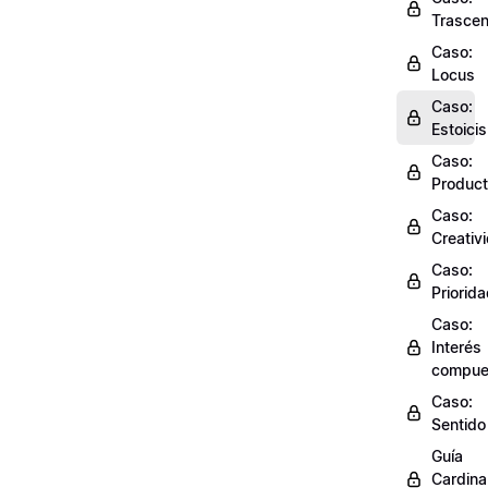
Trasce
Caso:
Locus
Caso:
Estoici
Caso:
Product
Caso:
Creativ
Caso:
Priorid
Caso:
Interés
compue
Caso:
Sentido
Guía
Cardinal