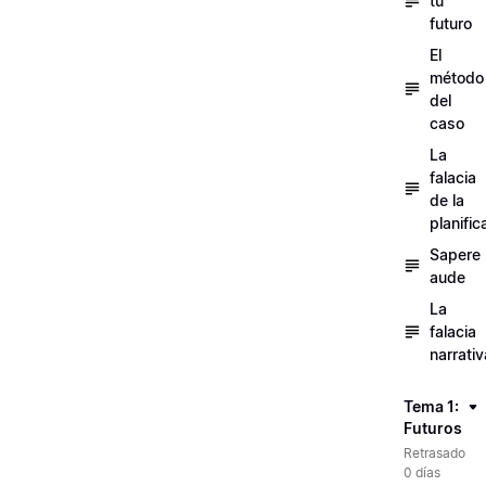
tu
futuro
El
método
del
caso
La
falacia
de la
planific
Sapere
aude
La
falacia
narrativ
Tema 1:
Futuros
Retrasado
0 días