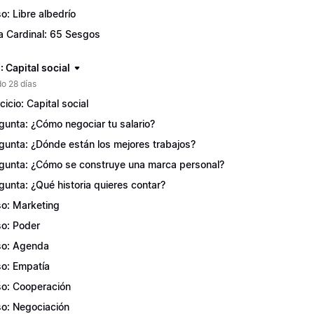
o: Libre albedrío
a Cardinal: 65 Sesgos
 Capital social
o 28 días
cicio: Capital social
gunta: ¿Cómo negociar tu salario?
gunta: ¿Dónde están los mejores trabajos?
gunta: ¿Cómo se construye una marca personal?
gunta: ¿Qué historia quieres contar?
o: Marketing
o: Poder
o: Agenda
o: Empatía
o: Cooperación
o: Negociación