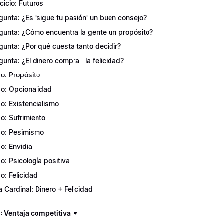
rcicio: Futuros
gunta: ¿Es 'sigue tu pasión' un buen consejo?
gunta: ¿Cómo encuentra la gente un propósito?
gunta: ¿Por qué cuesta tanto decidir?
gunta: ¿El dinero compra la felicidad?
o: Propósito
o: Opcionalidad
o: Existencialismo
o: Sufrimiento
o: Pesimismo
o: Envidia
o: Psicología positiva
o: Felicidad
a Cardinal: Dinero + Felicidad
: Ventaja competitiva