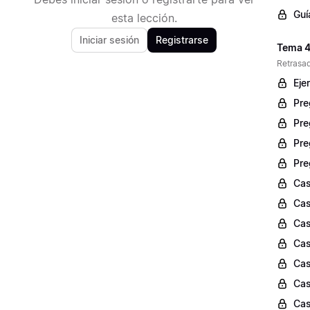
Guí
esta lección.
Iniciar sesión
Registrarse
Tema 4:
Retrasad
Eje
Pre
Pre
Pre
Pre
Cas
Cas
Cas
Cas
Cas
Cas
Cas