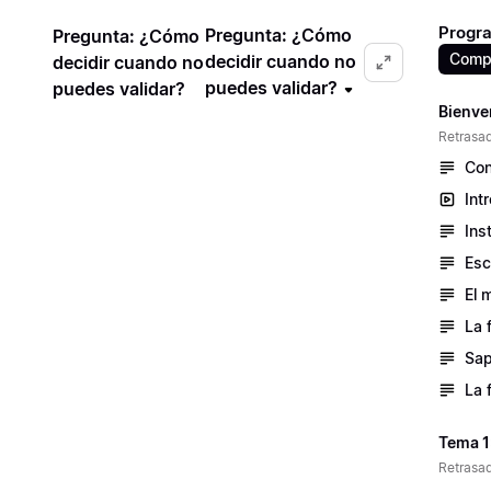
Progra
Pregunta: ¿Cómo
Pregunta: ¿Cómo
Compr
decidir cuando no
decidir cuando no
puedes validar?
puedes validar?
Bienve
Retrasad
Con
Int
Ins
Esc
El 
La 
Sap
La 
Tema 1
Retrasad