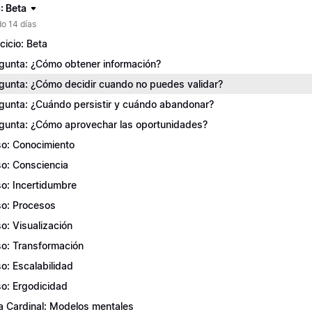
: Beta
o 14 días
rcicio: Beta
gunta: ¿Cómo obtener información?
gunta: ¿Cómo decidir cuando no puedes validar?
gunta: ¿Cuándo persistir y cuándo abandonar?
gunta: ¿Cómo aprovechar las oportunidades?
o: Conocimiento
o: Consciencia
o: Incertidumbre
o: Procesos
o: Visualización
o: Transformación
o: Escalabilidad
o: Ergodicidad
a Cardinal: Modelos mentales