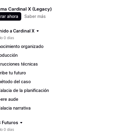
ma Cardinal X (Legacy)
ar ahora
Saber más
nido a Cardinal X
o 0 días
ocimiento organizado
roducción
trucciones técnicas
ribe tu futuro
método del caso
falacia de la planificación
ere aude
falacia narrativa
: Futuros
o 0 días