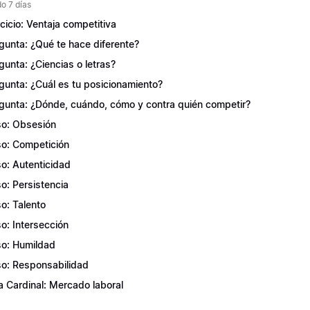
o 7 días
rcicio: Ventaja competitiva
gunta: ¿Qué te hace diferente?
gunta: ¿Ciencias o letras?
gunta: ¿Cuál es tu posicionamiento?
gunta: ¿Dónde, cuándo, cómo y contra quién competir?
o: Obsesión
o: Competición
o: Autenticidad
o: Persistencia
o: Talento
o: Intersección
o: Humildad
o: Responsabilidad
a Cardinal: Mercado laboral